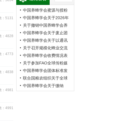
：5034
中国养蜂学会蜜源与授粉
专业委员会第20次蜜蜂授
中国养蜂学会关于2026年
：5131
粉学术交流会暨向日葵授
学术年会的预通知
关于撤销中国养蜂学会养
粉现场观摩会通知 （第二
蜂者专业委员会的公告
中国养蜂学会关于废止团
：4828
轮）
体标准《成熟蜂蜜》的公
中国养蜂学会关于以通讯
告
方式召开第九届第四次理
关于召开规模化蜂业交流
：4773
事会的通知
观摩会的通知
中国养蜂学会收费情况表
关于参加FAO全球传粉媒
介平台研讨会的通知
中国养蜂学会团体标准发
：4838
布公告
联合国粮农组织关于全球
传粉媒介平台研讨会的通
中国养蜂学会关于缴纳
：4981
知
2026年会费的通知
：4991