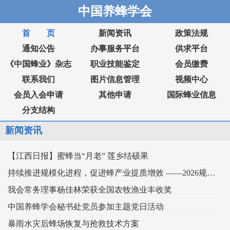
中国养蜂学会
首 页
新闻资讯
政策法规
通知公告
办事服务平台
供求平台
《中国蜂业》杂志
职业技能鉴定
会员缴费
联系我们
图片信息管理
视频中心
会员入会申请
其他申请
国际蜂业信息
分支结构
新闻资讯
【江西日报】蜜蜂当“月老” 莲乡结硕果
持续推进规模化进程，促进蜂产业提质增效 ——2026规模化蜂业交流观摩会在新疆举行
我会常务理事杨佳林荣获全国农牧渔业丰收奖
中国养蜂学会秘书处党员参加主题党日活动
暴雨水灾后蜂场恢复与抢救技术方案