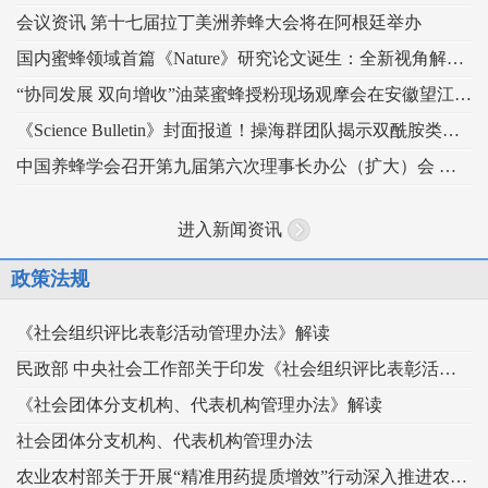
会议资讯 第十七届拉丁美洲养蜂大会将在阿根廷举办
国内蜜蜂领域首篇《Nature》研究论文诞生：全新视角解读蜂王发育的“建筑密码”
“协同发展 双向增收”油菜蜜蜂授粉现场观摩会在安徽望江举办
《Science Bulletin》封面报道！操海群团队揭示双酰胺类杀虫剂影响蜜蜂蜂王生殖
中国养蜂学会召开第九届第六次理事长办公（扩大）会 锚定“十五五” 谋划蜂业高质量发展
进入新闻资讯
政策法规
《社会组织评比表彰活动管理办法》解读
民政部 中央社会工作部关于印发《社会组织评比表彰活动管理办法》的通知
《社会团体分支机构、代表机构管理办法》解读
社会团体分支机构、代表机构管理办法
农业农村部关于开展“精准用药提质增效”行动深入推进农药科学安全使用工作的指导意见