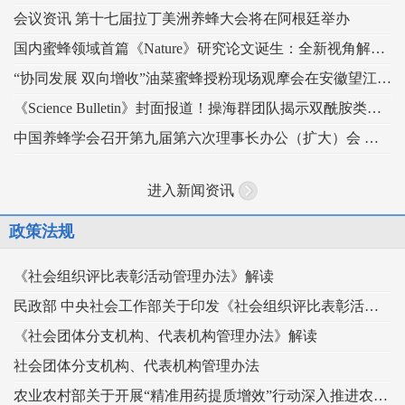
会议资讯 第十七届拉丁美洲养蜂大会将在阿根廷举办
国内蜜蜂领域首篇《Nature》研究论文诞生：全新视角解读蜂王发育的“建筑密码”
“协同发展 双向增收”油菜蜜蜂授粉现场观摩会在安徽望江举办
《Science Bulletin》封面报道！操海群团队揭示双酰胺类杀虫剂影响蜜蜂蜂王生殖
中国养蜂学会召开第九届第六次理事长办公（扩大）会 锚定“十五五” 谋划蜂业高质量发展
进入新闻资讯
政策法规
《社会组织评比表彰活动管理办法》解读
民政部 中央社会工作部关于印发《社会组织评比表彰活动管理办法》的通知
《社会团体分支机构、代表机构管理办法》解读
社会团体分支机构、代表机构管理办法
农业农村部关于开展“精准用药提质增效”行动深入推进农药科学安全使用工作的指导意见