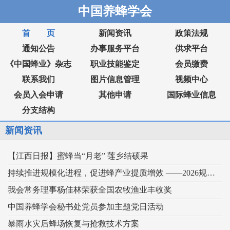
中国养蜂学会
首 页
新闻资讯
政策法规
通知公告
办事服务平台
供求平台
《中国蜂业》杂志
职业技能鉴定
会员缴费
联系我们
图片信息管理
视频中心
会员入会申请
其他申请
国际蜂业信息
分支结构
新闻资讯
【江西日报】蜜蜂当“月老” 莲乡结硕果
持续推进规模化进程，促进蜂产业提质增效 ——2026规模化蜂业交流观摩会在新疆举行
我会常务理事杨佳林荣获全国农牧渔业丰收奖
中国养蜂学会秘书处党员参加主题党日活动
暴雨水灾后蜂场恢复与抢救技术方案