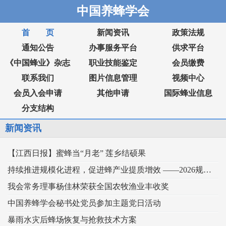
中国养蜂学会
首 页
新闻资讯
政策法规
通知公告
办事服务平台
供求平台
《中国蜂业》杂志
职业技能鉴定
会员缴费
联系我们
图片信息管理
视频中心
会员入会申请
其他申请
国际蜂业信息
分支结构
新闻资讯
【江西日报】蜜蜂当“月老” 莲乡结硕果
持续推进规模化进程，促进蜂产业提质增效 ——2026规模化蜂业交流观摩会在新疆举行
我会常务理事杨佳林荣获全国农牧渔业丰收奖
中国养蜂学会秘书处党员参加主题党日活动
暴雨水灾后蜂场恢复与抢救技术方案