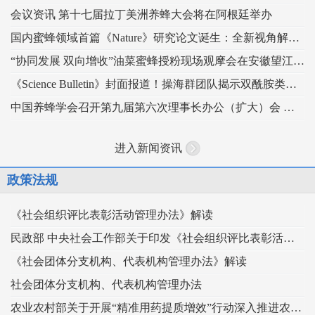
会议资讯 第十七届拉丁美洲养蜂大会将在阿根廷举办
国内蜜蜂领域首篇《Nature》研究论文诞生：全新视角解读蜂王发育的“建筑密码”
“协同发展 双向增收”油菜蜜蜂授粉现场观摩会在安徽望江举办
《Science Bulletin》封面报道！操海群团队揭示双酰胺类杀虫剂影响蜜蜂蜂王生殖
中国养蜂学会召开第九届第六次理事长办公（扩大）会 锚定“十五五” 谋划蜂业高质量发展
进入新闻资讯
政策法规
《社会组织评比表彰活动管理办法》解读
民政部 中央社会工作部关于印发《社会组织评比表彰活动管理办法》的通知
《社会团体分支机构、代表机构管理办法》解读
社会团体分支机构、代表机构管理办法
农业农村部关于开展“精准用药提质增效”行动深入推进农药科学安全使用工作的指导意见