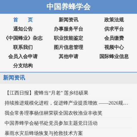
中国养蜂学会
首 页
新闻资讯
政策法规
通知公告
办事服务平台
供求平台
《中国蜂业》杂志
职业技能鉴定
会员缴费
联系我们
图片信息管理
视频中心
会员入会申请
其他申请
国际蜂业信息
分支结构
新闻资讯
【江西日报】蜜蜂当“月老” 莲乡结硕果
持续推进规模化进程，促进蜂产业提质增效 ——2026规模化蜂业交流观摩会在新疆举行
我会常务理事杨佳林荣获全国农牧渔业丰收奖
中国养蜂学会秘书处党员参加主题党日活动
暴雨水灾后蜂场恢复与抢救技术方案