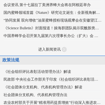
会议资讯 第十七届拉丁美洲养蜂大会将在阿根廷举办
国内蜜蜂领域首篇《Nature》研究论文诞生：全新视角解读蜂王发育的“建筑密码”
“协同发展 双向增收”油菜蜜蜂授粉现场观摩会在安徽望江举办
《Science Bulletin》封面报道！操海群团队揭示双酰胺类杀虫剂影响蜜蜂蜂王生殖
中国养蜂学会召开第九届第六次理事长办公（扩大）会 锚定“十五五” 谋划蜂业高质量发展
进入新闻资讯
政策法规
《社会组织评比表彰活动管理办法》解读
民政部 中央社会工作部关于印发《社会组织评比表彰活动管理办法》的通知
《社会团体分支机构、代表机构管理办法》解读
社会团体分支机构、代表机构管理办法
农业农村部关于开展“精准用药提质增效”行动深入推进农药科学安全使用工作的指导意见