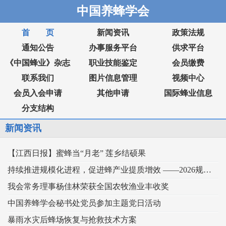
中国养蜂学会
首 页
新闻资讯
政策法规
通知公告
办事服务平台
供求平台
《中国蜂业》杂志
职业技能鉴定
会员缴费
联系我们
图片信息管理
视频中心
会员入会申请
其他申请
国际蜂业信息
分支结构
新闻资讯
【江西日报】蜜蜂当“月老” 莲乡结硕果
持续推进规模化进程，促进蜂产业提质增效 ——2026规模化蜂业交流观摩会在新疆举行
我会常务理事杨佳林荣获全国农牧渔业丰收奖
中国养蜂学会秘书处党员参加主题党日活动
暴雨水灾后蜂场恢复与抢救技术方案