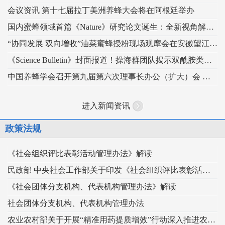
会议资讯 第十七届拉丁美洲养蜂大会将在阿根廷举办
国内蜜蜂领域首篇《Nature》研究论文诞生：全新视角解读蜂王发育的“建筑密码”
“协同发展 双向增收”油菜蜜蜂授粉现场观摩会在安徽望江举办
《Science Bulletin》封面报道！操海群团队揭示双酰胺类杀虫剂影响蜜蜂蜂王生殖
中国养蜂学会召开第九届第六次理事长办公（扩大）会 锚定“十五五” 谋划蜂业高质量发展
进入新闻资讯
政策法规
《社会组织评比表彰活动管理办法》解读
民政部 中央社会工作部关于印发《社会组织评比表彰活动管理办法》的通知
《社会团体分支机构、代表机构管理办法》解读
社会团体分支机构、代表机构管理办法
农业农村部关于开展“精准用药提质增效”行动深入推进农药科学安全使用工作的指导意见