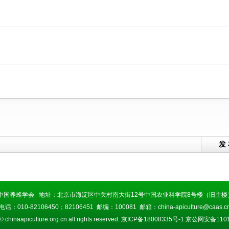
发
中国养蜂学会 地址：北京市海淀区中关村南大街12号中国农业科学院8号楼（旧主楼）
电话：010-82106450；82106451 邮编：100081 邮箱：china-apiculture@caas.c
© chinaapiculture.org.cn all rights reserved.
京ICP备18008335号-1
京公网安备11010