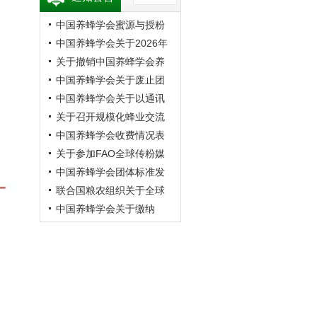
中国养蜂学会蜜源与授粉
专业委员会第20次蜜蜂授
中国养蜂学会关于2026年
粉学术交流会暨向日葵授
学术年会的预通知
关于撤销中国养蜂学会养
粉现场观摩会通知 （第二
蜂者专业委员会的公告
中国养蜂学会关于废止团
轮）
体标准《成熟蜂蜜》的公
中国养蜂学会关于以通讯
告
方式召开第九届第四次理
关于召开规模化蜂业交流
事会的通知
观摩会的通知
中国养蜂学会收费情况表
关于参加FAO全球传粉媒
介平台研讨会的通知
中国养蜂学会团体标准发
布公告
联合国粮农组织关于全球
传粉媒介平台研讨会的通
中国养蜂学会关于缴纳
知
2026年会费的通知