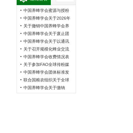
中国养蜂学会蜜源与授粉
专业委员会第20次蜜蜂授
中国养蜂学会关于2026年
粉学术交流会暨向日葵授
学术年会的预通知
关于撤销中国养蜂学会养
粉现场观摩会通知 （第二
蜂者专业委员会的公告
中国养蜂学会关于废止团
轮）
体标准《成熟蜂蜜》的公
中国养蜂学会关于以通讯
告
方式召开第九届第四次理
关于召开规模化蜂业交流
事会的通知
观摩会的通知
中国养蜂学会收费情况表
关于参加FAO全球传粉媒
介平台研讨会的通知
中国养蜂学会团体标准发
布公告
联合国粮农组织关于全球
传粉媒介平台研讨会的通
中国养蜂学会关于缴纳
知
2026年会费的通知