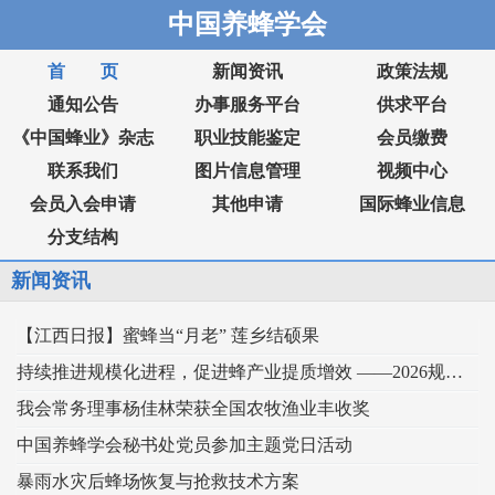
中国养蜂学会
首 页
新闻资讯
政策法规
通知公告
办事服务平台
供求平台
《中国蜂业》杂志
职业技能鉴定
会员缴费
联系我们
图片信息管理
视频中心
会员入会申请
其他申请
国际蜂业信息
分支结构
新闻资讯
【江西日报】蜜蜂当“月老” 莲乡结硕果
持续推进规模化进程，促进蜂产业提质增效 ——2026规模化蜂业交流观摩会在新疆举行
我会常务理事杨佳林荣获全国农牧渔业丰收奖
中国养蜂学会秘书处党员参加主题党日活动
暴雨水灾后蜂场恢复与抢救技术方案