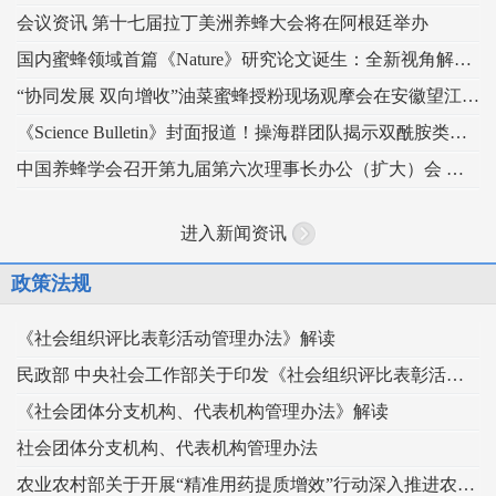
会议资讯 第十七届拉丁美洲养蜂大会将在阿根廷举办
国内蜜蜂领域首篇《Nature》研究论文诞生：全新视角解读蜂王发育的“建筑密码”
“协同发展 双向增收”油菜蜜蜂授粉现场观摩会在安徽望江举办
《Science Bulletin》封面报道！操海群团队揭示双酰胺类杀虫剂影响蜜蜂蜂王生殖
中国养蜂学会召开第九届第六次理事长办公（扩大）会 锚定“十五五” 谋划蜂业高质量发展
进入新闻资讯
政策法规
《社会组织评比表彰活动管理办法》解读
民政部 中央社会工作部关于印发《社会组织评比表彰活动管理办法》的通知
《社会团体分支机构、代表机构管理办法》解读
社会团体分支机构、代表机构管理办法
农业农村部关于开展“精准用药提质增效”行动深入推进农药科学安全使用工作的指导意见