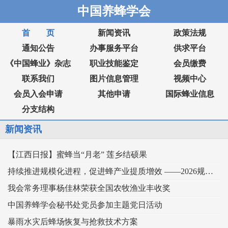
中国养蜂学会
首 页
新闻资讯
政策法规
通知公告
办事服务平台
供求平台
《中国蜂业》杂志
职业技能鉴定
会员缴费
联系我们
图片信息管理
视频中心
会员入会申请
其他申请
国际蜂业信息
分支结构
新闻资讯
【江西日报】蜜蜂当“月老” 莲乡结硕果
持续推进规模化进程，促进蜂产业提质增效 ——2026规模化蜂业交流观摩会在新疆举行
我会常务理事杨佳林荣获全国农牧渔业丰收奖
中国养蜂学会秘书处党员参加主题党日活动
暴雨水灾后蜂场恢复与抢救技术方案