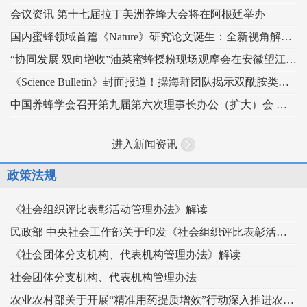
会议资讯 第十七届拉丁美洲养蜂大会将在阿根廷举办
国内蜜蜂领域首篇《Nature》研究论文诞生：全新视角解读蜂王发育的“建筑密码”
“协同发展 双向增收”油菜蜜蜂授粉现场观摩会在安徽望江举办
《Science Bulletin》封面报道！操海群团队揭示双酰胺类杀虫剂影响蜜蜂蜂王生殖
中国养蜂学会召开第九届第六次理事长办公（扩大）会 锚定“十五五” 谋划蜂业高质量发展
进入新闻资讯
政策法规
《社会组织评比表彰活动管理办法》解读
民政部 中央社会工作部关于印发《社会组织评比表彰活动管理办法》的通知
《社会团体分支机构、代表机构管理办法》解读
社会团体分支机构、代表机构管理办法
农业农村部关于开展“精准用药提质增效”行动深入推进农药科学安全使用工作的指导意见