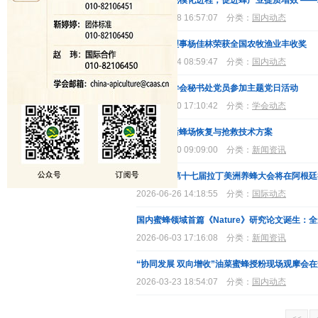
持续推进规模化进程，促进蜂产业提质增效 ——
2026-07-28 16:57:07
分类：
国内动态
我会常务理事杨佳林荣获全国农牧渔业丰收奖
2026-07-24 08:59:47
分类：
国内动态
中国养蜂学会秘书处党员参加主题党日活动
2026-07-10 17:10:42
分类：
学会动态
暴雨水灾后蜂场恢复与抢救技术方案
2025-07-30 09:09:00
分类：
新闻资讯
会议资讯 第十七届拉丁美洲养蜂大会将在阿根廷
2026-06-26 14:18:55
分类：
国际动态
国内蜜蜂领域首篇《Nature》研究论文诞生：
2026-06-03 17:16:08
分类：
新闻资讯
“协同发展 双向增收”油菜蜜蜂授粉现场观摩会
2026-03-23 18:54:07
分类：
国内动态