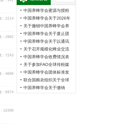
数：991
中国养蜂学会蜜源与授粉
专业委员会第20次蜜蜂授
中国养蜂学会关于2026年
：2214
粉学术交流会暨向日葵授
学术年会的预通知
关于撤销中国养蜂学会养
粉现场观摩会通知 （第二
蜂者专业委员会的公告
中国养蜂学会关于废止团
：2882
轮）
体标准《成熟蜂蜜》的公
中国养蜂学会关于以通讯
告
方式召开第九届第四次理
关于召开规模化蜂业交流
：7243
事会的通知
观摩会的通知
中国养蜂学会收费情况表
关于参加FAO全球传粉媒
介平台研讨会的通知
中国养蜂学会团体标准发
：4686
布公告
联合国粮农组织关于全球
传粉媒介平台研讨会的通
中国养蜂学会关于缴纳
：6974
知
2026年会费的通知
16398