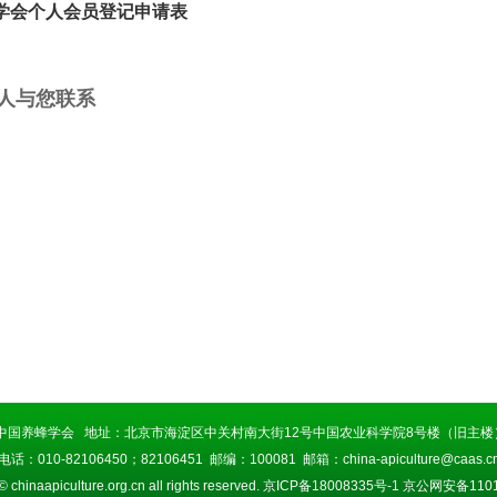
学会个人会员登记申请表
人与您联系
中国养蜂学会 地址：北京市海淀区中关村南大街12号中国农业科学院8号楼（旧主楼）
电话：010-82106450；82106451 邮编：100081 邮箱：china-apiculture@caas.c
© chinaapiculture.org.cn all rights reserved.
京ICP备18008335号-1
京公网安备11010