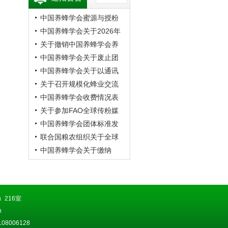
中国养蜂学会蜜源与授粉
专业委员会第20次蜜蜂授
中国养蜂学会关于2026年
粉学术交流会暨向日葵授
学术年会的预通知
关于撤销中国养蜂学会养
粉现场观摩会通知 （第二
蜂者专业委员会的公告
中国养蜂学会关于废止团
轮）
体标准《成熟蜂蜜》的公
中国养蜂学会关于以通讯
告
方式召开第九届第四次理
关于召开规模化蜂业交流
事会的通知
观摩会的通知
中国养蜂学会收费情况表
关于参加FAO全球传粉媒
介平台研讨会的通知
中国养蜂学会团体标准发
布公告
联合国粮农组织关于全球
传粉媒介平台研讨会的通
中国养蜂学会关于缴纳
知
2026年会费的通知
216室
n
8006128